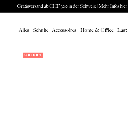
Gratisversand ab CHF 300 in der Schweiz |
Mehr Infos hier
Alles
Schuhe
Accessoires
Home & Office
Last
SOLD OUT
AKTUELL
SPEC
Alle Produkte
ORIS W
Neuheiten
Eames L
Gutschein
Paavo Jä