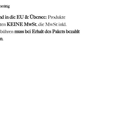
orrätig
nd in die EU & Übersee:
Produkte
lten
KEINE MwSt
, die MwSt inkl.
ebühren
muss bei Erhalt des Pakets bezahlt
n
.