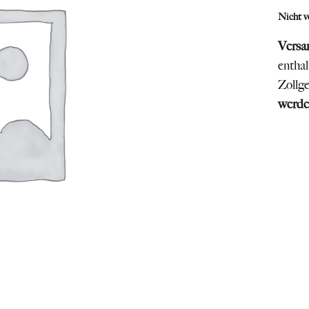
Nicht v
Versa
entha
Zollg
werde