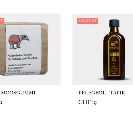
UT
SOLD OUT
R MOOSGUMMI
PFLEGEÖL – TAPIR
2
CHF
19