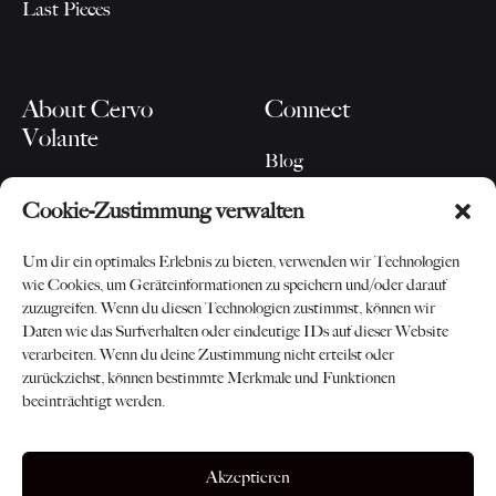
Last Pieces
About Cervo
Connect
Volante
Blog
Our Story
Instagram
Cookie-Zustimmung verwalten
For Partners
Newsletter
Contact
Um dir ein optimales Erlebnis zu bieten, verwenden wir Technologien
wie Cookies, um Geräteinformationen zu speichern und/oder darauf
zuzugreifen. Wenn du diesen Technologien zustimmst, können wir
Daten wie das Surfverhalten oder eindeutige IDs auf dieser Website
verarbeiten. Wenn du deine Zustimmung nicht erteilst oder
zurückziehst, können bestimmte Merkmale und Funktionen
beeinträchtigt werden.
©2026 Cervo Volante AG
AGB
-
Datenschutz
-
Impressum
Akzeptieren