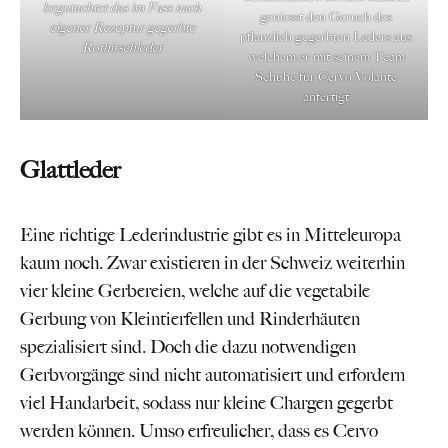
begutachtet das im Fass nach
geniesst den Geruch des
eigener Rezeptur gegerbte
pflanzlich gegerbten Leders aus
Rothirschleder
welchem er mit seinem Team
Schuhe für Cervo Volante
anfertigt
Glattleder
Eine richtige Lederindustrie gibt es in Mitteleuropa
kaum noch. Zwar existieren in der Schweiz weiterhin
vier kleine Gerbereien, welche auf die vegetabile
Gerbung von Kleintierfellen und Rinderhäuten
spezialisiert sind. Doch die dazu notwendigen
Gerbvorgänge sind nicht automatisiert und erfordern
viel Handarbeit, sodass nur kleine Chargen gegerbt
werden können. Umso erfreulicher, dass es Cervo