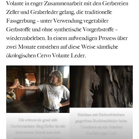
Volante in enger Zusammenarbeit mit den Gerbereien
Zeller und Graberleder gelang, die traditionelle
Fassgerbung – unter Verwendung vegetabiler
Gerbstoffe und ohne synthetische Vorgerbstoffe –
wiederzubeleben. In einem aufwendigen Prozess über
zwei Monate entstehen auf diese Weise sämtliche
ökologischen Cervo Volante Leder.
Edelstes mit Eichenfrüchten
Dä würeni de grad näh
gegerbtes Rothirschleder beim
Gerbermeister Jürg Zeller ist mit
Trocknen an der frischen
dem ersten Schuh aus dem
Steffisburger Luft
selbstgegerbten Hirschleder