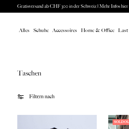
Gratisversand ab CHF 300 in der Schweiz |
Mehr Infos hier
Alles
Schuhe
Accessoires
Home & Office
Last
AKTUELL
SPEC
Taschen
Alle Produkte
ORIS W
Neuheiten
Eames L
Filtern nach
Gutschein
Paavo Jä
SOLD O