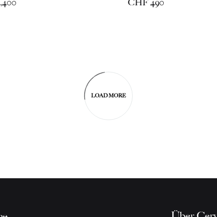
,400
CHF
490
LOAD MORE
Über Cerv
ce