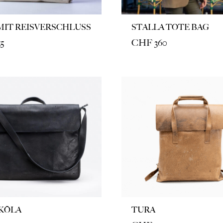
MIT REISVERSCHLUSS
STALLA TOTE BAG
5
CHF
360
KŌLA
TURA