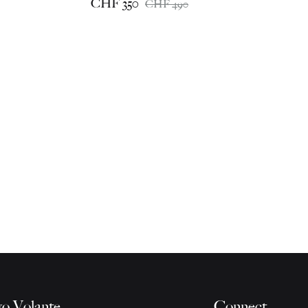
CHF
350
CHF
490
o Volante
Connect