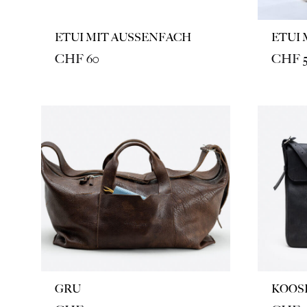
ETUI MIT AUSSENFACH
ETUI 
CHF
60
CHF
5
GRU
KOOS