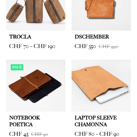
TROCLA
DSCHEMBER
Price
CHF
70
–
CHF
190
CHF
350
CHF
490
range:
CHF 70
SALE
through
CHF 190
NOTEBOOK
LAPTOP SLEEVE
POETICA
CHAMONNA
Price
CHF
45
CHF
80
–
CHF
90
CHF
90