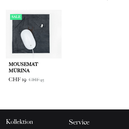
range:
CHF 8
SALE
through
CHF 9
MOUSEMAT
MÜRINA
CHF
19
CHF
45
Kollektion
Service