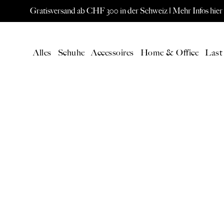
Gratisversand ab CHF 300 in der Schweiz |
Mehr Infos hier
Alles
Schuhe
Accessoires
Home & Office
Last
AKTUELL
SPEC
Alle Produkte
ORIS W
Neuheiten
Eames L
Gutschein
Paavo Jä