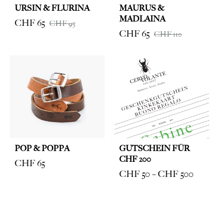
URSIN & FLURINA
MAURUS &
MADLAINA
CHF
65
CHF
95
CHF
65
CHF
110
POP & POPPA
GUTSCHEIN FÜR
CHF 200
CHF
65
Price
CHF
50
–
CHF
500
range:
CHF 5
throug