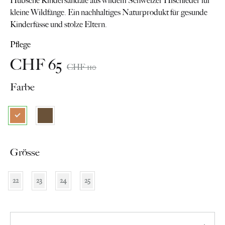
Hübsche Kindersandale aus wildem Schweizer Hischleder für
kleine Wildfänge. Ein nachhaltiges Naturprodukt für gesunde
Kinderfüsse und stolze Eltern.
Pflege
CHF
65
CHF
110
Farbe
Grösse
22
23
24
25
Anzahl