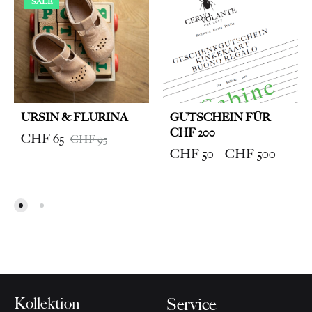
SALE
URSIN & FLURINA
GUTSCHEIN FÜR
CHF 200
CHF
65
CHF
95
Price
CHF
50
–
CHF
500
range:
CHF 5
throug
CHF 5
Kollektion
Service