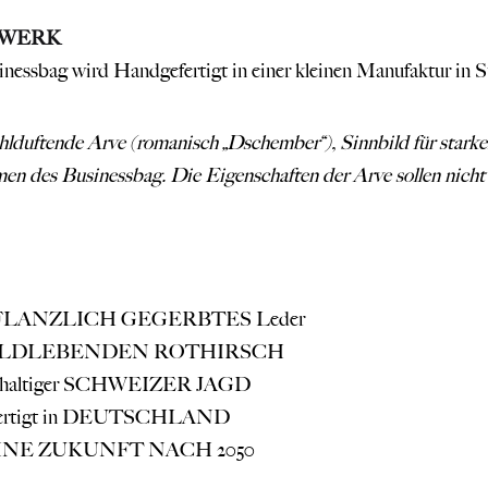
WERK
nessbag wird Handgefertigt in einer kleinen Manufaktur in 
lduftende Arve (romanisch „Dschember“), Sinnbild für starke
n des Businessbag. Die Eigenschaften der Arve sollen nicht 
PFLANZLICH GEGERBTES Leder
ILDLEBENDEN ROTHIRSCH
chhaltiger SCHWEIZER JAGD
fertigt in DEUTSCHLAND
INE ZUKUNFT NACH 2050