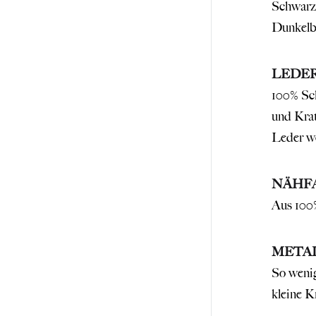
Schwarz
Dunkelbr
LEDE
100% Sch
und Krat
Leder we
NÄHF
Aus 100
META
So wenig
kleine K