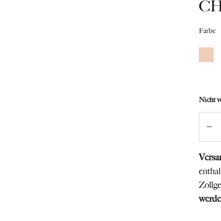
C
Farbe
Nicht v
Anzah
Versa
entha
Zollg
werde