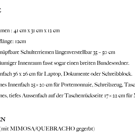
E
men : 41 cm x 31 cm x 12 cm
flänge: 12cm
üpfbare Schulterriemen längenverstellbar 35 – 50 cm
umiger Innenraum fasst sogar einen breiten Bundesordner.
nfach 36 x 26 cm für Laptop, Dokumente oder Schreibblock.
nes Innenfach 25×20 cm für Portemonnaie, Schreibzeug, Tasc
nes, tiefes Aussenfach auf der Taschenrückseite 17×22 cm fü
EN
 (mit MIMOSA/QUEBRACHO gegerbt)