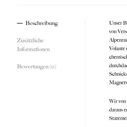
Beschreibung
Unser Bu
von Vers
Zusätzliche
Alpenrau
Volante 
Informationen
chemisch
durchdac
Bewertungen (0)
Schnicks
Magnetve
Wir von 
daraus e
Stateme