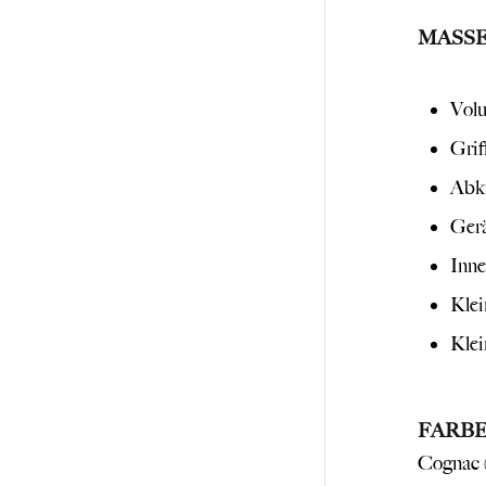
MASS
Volu
Grif
Abkn
Gerä
Inne
Klei
Klei
FARB
Cognac