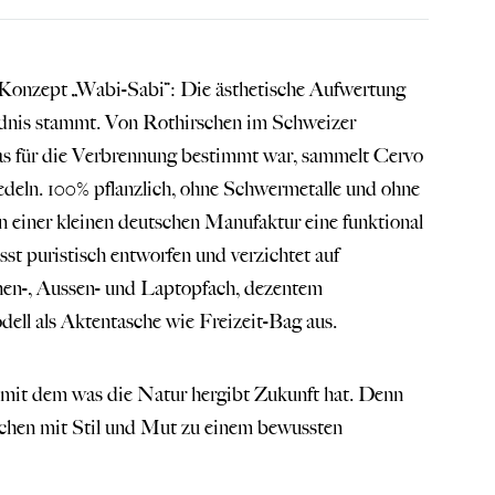
 Konzept „Wabi-Sabi“: Die ästhetische Aufwertung
ildnis stammt. Von Rothirschen im Schweizer
Was für die Verbrennung bestimmt war, sammelt Cervo
redeln. 100% pflanzlich, ohne Schwermetalle und ohne
n einer kleinen deutschen Manufaktur eine funktional
st puristisch entworfen und verzichtet auf
nen-, Aussen- und Laptopfach, dezentem
ll als Aktentasche wie Freizeit-Bag aus.
 mit dem was die Natur hergibt Zukunft hat. Denn
schen mit Stil und Mut zu einem bewussten