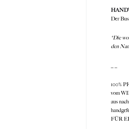
HAND
Der Busi
*Die woh
den Name
_ _
100% 
vom W
aus na
handge
FÜR E