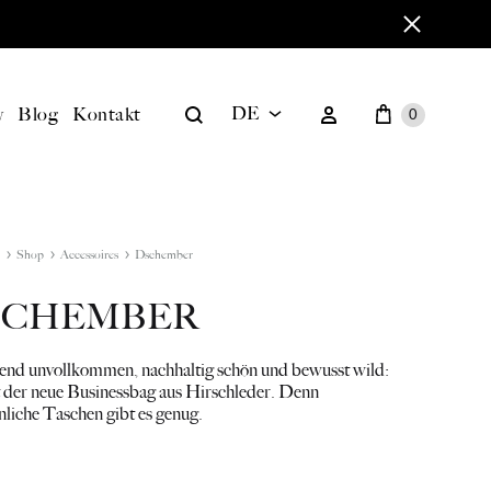
Warenkorb
Search
Sign in
y
Blog
Kontakt
DE
0
DE
EN
Shop
Accessoires
Dschember
SCHEMBER
end unvollkommen, nachhaltig schön und bewusst wild:
t der neue Businessbag aus Hirschleder. Denn
liche Taschen gibt es genug.