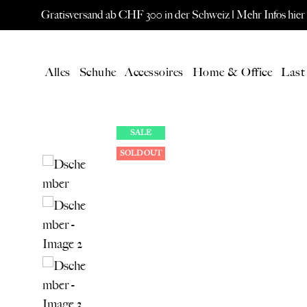
Gratisversand ab CHF 300 in der Schweiz |
Mehr Infos hier
Alles
Schuhe
Accessoires
Home & Office
Last
SALE
SOLD OUT
AKTUELL
SPEC
Alle Produkte
ORIS W
Neuheiten
Eames L
Gutschein
Paavo Jä