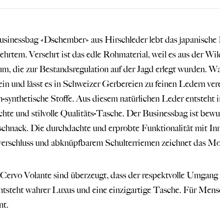
sinessbag «Dschember» aus Hirschleder lebt das japanische
ehrtem. Versehrt ist das edle Rohmaterial, weil es aus der W
m, die zur Bestandsregulation auf der Jagd erlegt wurden. 
ein und lässt es in Schweizer Gerbereien zu feinen Ledern ve
-synthetische Stoffe. Aus diesem natürlichen Leder entsteht i
hte und stilvolle Qualitäts-Tasche. Der Businessbag ist bewus
chnack. Die durchdachte und erprobte Funktionalität mit In
rschluss und abknüpfbarem Schulterriemen zeichnet das Mode
Cervo Volante sind überzeugt, dass der respektvolle Umgang
ntsteht wahrer Luxus und eine einzigartige Tasche. Für Men
nt.