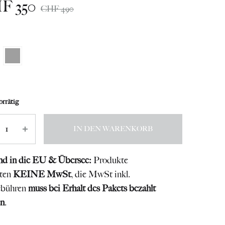
HF
350
CHF
490
orrätig
l
IN DEN WARENKORB
nd in die EU & Übersee:
Produkte
lten
KEINE MwSt
, die MwSt inkl.
ebühren
muss bei Erhalt des Pakets bezahlt
n
.