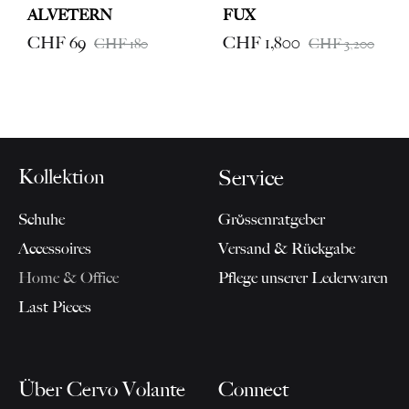
ALVETERN
FUX
CHF
69
CHF
1,800
CHF
180
CHF
3,200
Kollektion
Service
Schuhe
Grössenratgeber
Accessoires
Versand & Rückgabe
Home & Office
Pflege unserer Lederwaren
Last Pieces
Über Cervo Volante
Connect