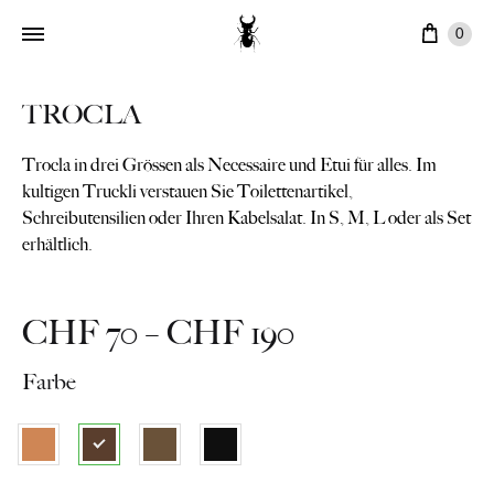
Ware
0
TROCLA
Trocla in drei Grössen als Necessaire und Etui für alles. Im
kultigen Truckli verstauen Sie Toilettenartikel,
Schreibutensilien oder Ihren Kabelsalat. In S, M, L oder als Set
erhältlich.
Price
CHF
70
–
CHF
190
range:
Farbe
CHF 70
through