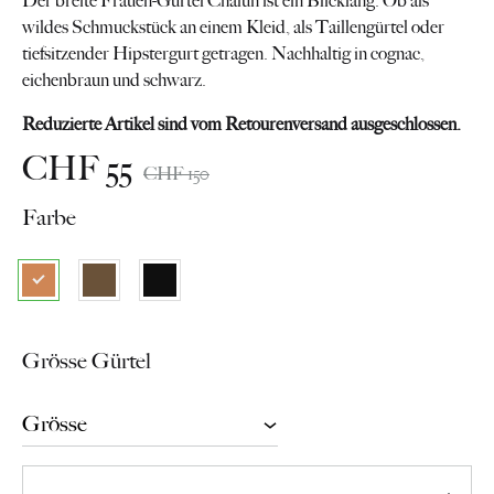
Der breite Frauen-Gürtel Chalun ist ein Blickfang. Ob als
wildes Schmuckstück an einem Kleid, als Taillengürtel oder
tiefsitzender Hipstergurt getragen. Nachhaltig in cognac,
eichenbraun und schwarz.
Reduzierte Artikel sind vom Retourenversand ausgeschlossen.
CHF
55
CHF
150
Farbe
Grösse Gürtel
Anzahl