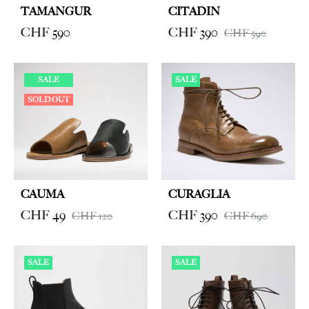
TAMANGUR
CITADIN
CHF
590
CHF
390
CHF
590
SALE
SALE
SOLD OUT
CAUMA
CURAGLIA
CHF
49
CHF
390
CHF
120
CHF
690
SALE
SALE