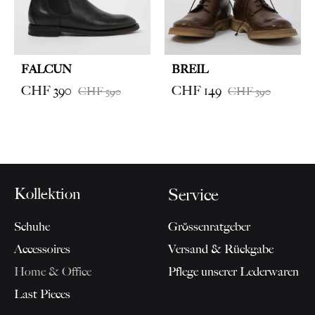
FALCUN
BREIL
CHF
390
CHF
149
CHF
590
CHF
390
Kollektion
Service
Schuhe
Grössenratgeber
Accessoires
Versand & Rückgabe
Home & Office
Pflege unserer Lederwaren
Last Pieces