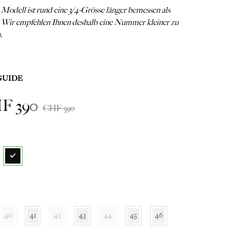
 Modell ist rund eine 3/4-Grösse länger bemessen als
. Wir empfehlen Ihnen deshalb eine Nummer kleiner zu
n.
GUIDE
HF
390
CHF
590
40
41
42
43
44
45
46