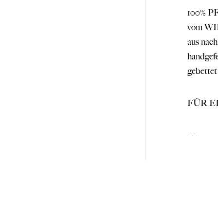
100% 
vom W
aus na
handge
gebett
FÜR E
– –