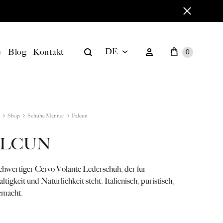
Warenkorb
Search
Sign in
y
Blog
Kontakt
DE
0
DE
EN
Shop
Schuhe Männer
Falcun
ALCUN
chwertiger Cervo Volante Lederschuh, der für
tigkeit und Natürlichkeit steht. Italienisch, puristisch,
emacht.