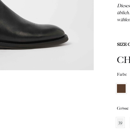
Dieses
üblich
wähle
SIZE 
C
Farbe
Grösse
39