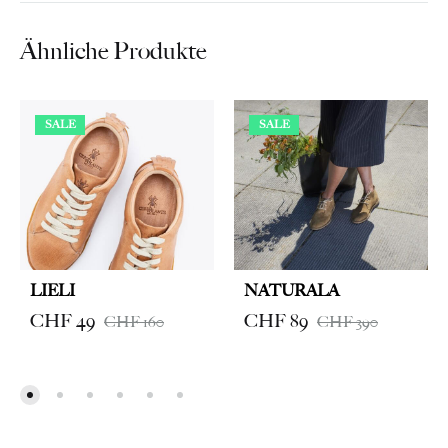
Ähnliche Produkte
SALE
SALE
LIELI
NATURALA
CHF
49
CHF
89
CHF
160
CHF
390