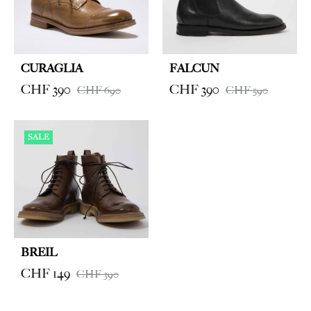
CURAGLIA
FALCUN
CHF
390
CHF
390
CHF
690
CHF
590
SALE
BREIL
CHF
149
CHF
390