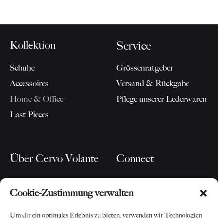
Kollektion
Service
Schuhe
Grössenratgeber
Accessoires
Versand & Rückgabe
Home & Office
Pflege unserer Lederwaren
Last Pieces
Über Cervo Volante
Connect
Unsere Story
Blog
Cookie-Zustimmung verwalten
Für Partner
Instagram
Kontakt
Newsletter
Um dir ein optimales Erlebnis zu bieten, verwenden wir Technologien