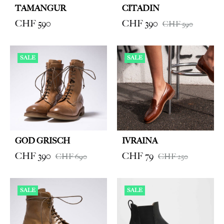
TAMANGUR
CITADIN
CHF
590
CHF
390
CHF
590
SALE
SALE
GOD GRISCH
IVRAINA
CHF
390
CHF
79
CHF
690
CHF
250
SALE
SALE