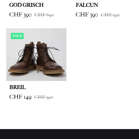
GOD GRISCH
FALCUN
CHF
390
CHF
390
CHF
690
CHF
590
SALE
BREIL
CHF
149
CHF
390