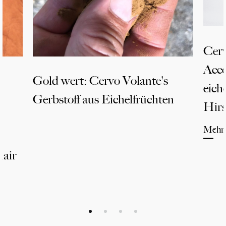
Cerv
Acce
Gold wert: Cervo Volante's
eich
Gerbstoff aus Eichelfrüchten
Hirs
Mehr 
hair