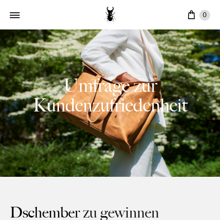
Ware
0
Umfrage zur
Kundenzufriedenheit
Dschember
zu gewinnen