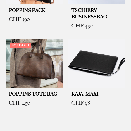
POPPINS PACK
TSCHIERV
BUSINESSBAG
CHF
390
CHF
490
SOLD OUT
POPPINS TOTE BAG
KAJA_MAXI
CHF
450
CHF
98