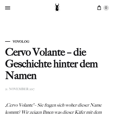
Ware
0
VOVOLOG
Cervo Volante – die
Geschichte hinter dem
Namen
21. NOVEMBER 2017
„Cervo Volante“– Sie fragen sich woher dieser Name
kommt? Wir zeigen Ihnen was dieser Käfer mit dem