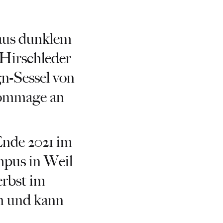
aus dunklem
Hirschleder
n-Sessel von
Hommage an
Ende 2021 im
mpus in Weil
erbst im
h und kann