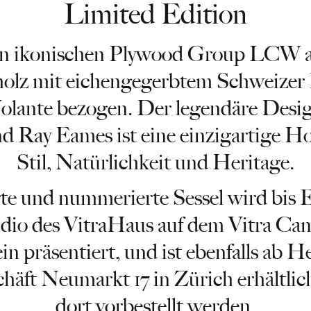
Limited Edition
den ikonischen Plywood Group LCW 
lz mit eichengegerbtem Schweizer 
olante bezogen. Der legendäre Desig
nd Ray Eames ist eine einzigartige 
Stil, Natürlichkeit und Heritage.
rte und nummerierte Sessel wird bis 
udio des VitraHaus auf dem Vitra Ca
n präsentiert, und ist ebenfalls ab H
äft Neumarkt 17 in Zürich erhältlic
dort vorbestellt werden.