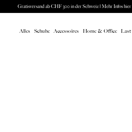
Gratisversand ab CHF 300 in der Schweiz |
Mehr Infos hier
Alles
Schuhe
Accessoires
Home & Office
Last
AKTUELL
SPEC
Alle Produkte
ORIS W
Neuheiten
Eames L
Gutschein
Paavo Jä