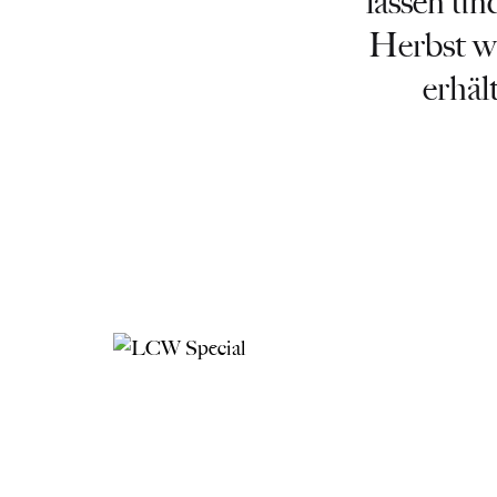
lassen un
Herbst wi
erhäl