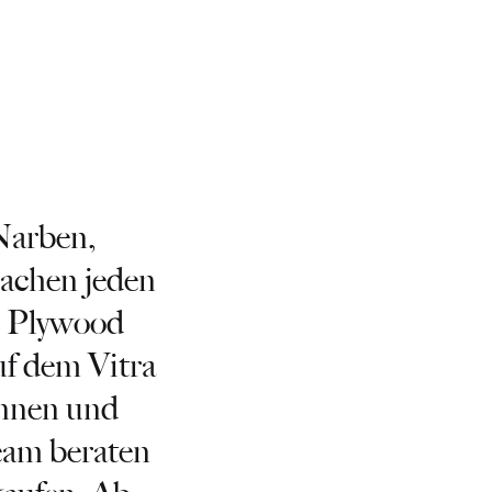
Narben,
machen jeden
 Plywood
uf dem Vitra
nnen und
eam beraten