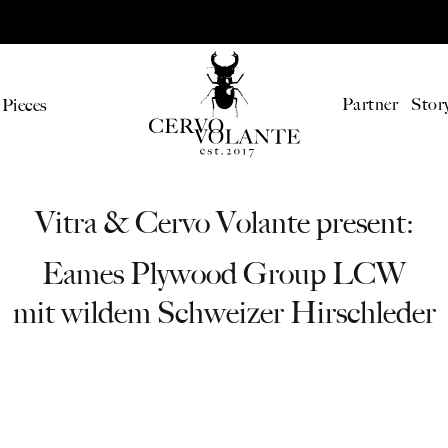
Partner
Stor
 Pieces
Cervo
Ökologische
Volante
rahmengenähte
Vitra & Cervo Volante present:
IAL EDITIONS
Hirschlederschuhe
und
Eames Plywood Group LCW
atch
hochwertige
mit wildem Schweizer Hirschleder
Lederaccessoires
ounge Chair by Vitra
aus
der
rvi Collection
Schweiz