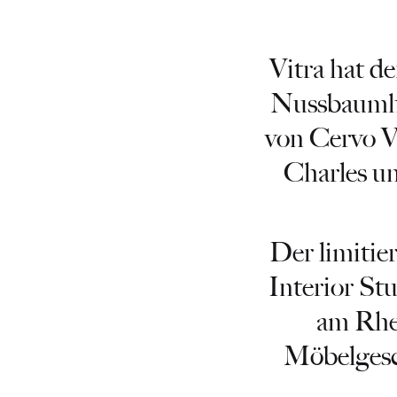
Vitra hat 
Nussbaumho
von Cervo V
Charles u
Der limitie
Interior St
am Rhei
Möbelgesch