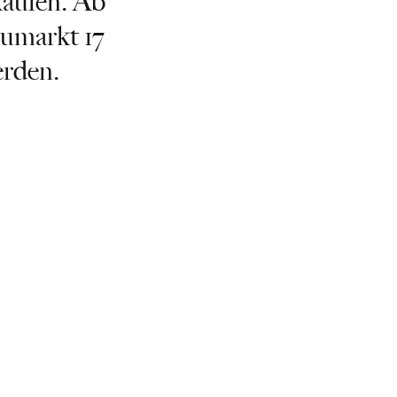
kaufen. Ab
eumarkt 17
erden.