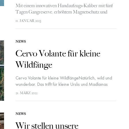
Mit einem innovativen Handaufzugs-Kaliber mit fünf
Tagen Gangreserve, erhöhtem Magnetschutz und
zehnjähriger Garantie schreitet die Oris-
11. JANUAR 2023
Kaliberentwicklung zügig voran. Mit von der Partie
auch dieses Mal: das nachhaltigste Lederarmband der
Welt…
NEWS
Cervo Volante für kleine
Wildfänge
Cervo Volante für kleine WildfängeNatürlich, wild und
wunderbar. Das trifft für kleine Urslis und Madlainas
genau so zu wie für Cervo Volantes neue Kinderlinie.
21. MÄRZ 2022
Denn für unsere kleinen und grossen…
NEWS
Wir stellen unsere