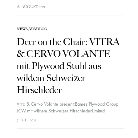
Volante überzeugen durch Natürlichkeit, guten
18. AUGUST 2021
Geschmack – und gutes Gewissen!Muri, Lieli, Uetliberg,
Albis und Sargans heissen die neuen Sneaker…
NEWS
,
VOVOLOG
Deer on the Chair: VITRA
& CERVO VOLANTE
mit Plywood Stuhl aus
wildem Schweizer
Hirschleder
Vitra & Cervo Volante present:Eames Plywood Group
LCW mit wildem Schweizer HirschlederLimited
EditionVitra hat den ikonischen Plywood Group LCW aus
7. JULI 2021
dunklem Nussbaumholz mit eichengegerbtem Schweizer
Hirschleder von Cervo Volante bezogen.…