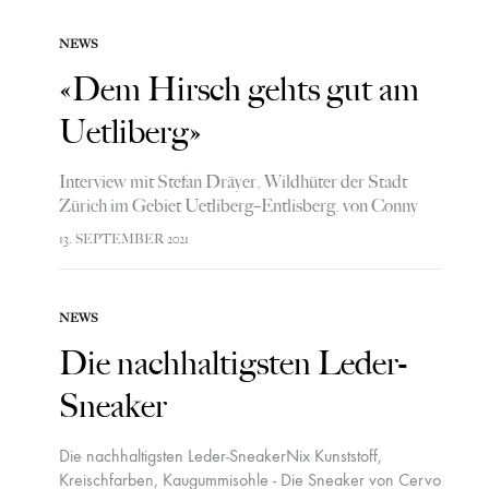
ihnen entsteht in 100 Handgriffen unser Hirschleder,
welches mit der ikonischen Big Crown Uhr von Oris
NEWS
eine wunderschöne Symbiose eingeht.
«Dem Hirsch gehts gut am
Uetliberg»
Interview mit Stefan Dräyer, Wildhüter der Stadt
Zürich im Gebiet Uetliberg–Entlisberg. von Conny
Thiel-Egenter Viele Zürcherinnen und Zürcher wissen
13. SEPTEMBER 2021
nicht dass es in Zürich wilde Hirsche gibt. Seit wann
lebt…
NEWS
Die nachhaltigsten Leder-
Sneaker
Die nachhaltigsten Leder-SneakerNix Kunststoff,
Kreischfarben, Kaugummisohle - Die Sneaker von Cervo