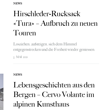
NEWS
Hirschleder-Rucksack
«Tura» – Aufbruch zu neuen
Touren
Losziehen, aufsteigen, sich dem Himmel
entgegenstrecken und die Freiheit wieder geniessen.
Der wilde und nachhaltig schöne Hirschleder-
5. MAI 2021
Rucksack TURA macht Mut für neue Touren.
NEWS
Lebensgeschichten aus den
Bergen – Cervo Volante im
alpinen Kunsthaus