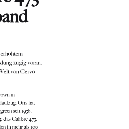
band
, erhöhtem
klung zügig voran.
 Welt von Cervo
rown in
aufzug. Oris hat
reen seit 1938.
, das Calibre 473.
en in mehr als 100