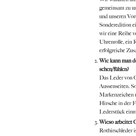
gemeinsam zu unt
und unseren Vor
Sonderedition e
wir eine Reihe v
Uhrenrolle, ein 
erfolgreiche Zu
Wie kann man d
sehen/fühlen?
Das Leder von Ce
Aussenseiten. So
Markenzeichen u
Hirsche in der F
Lederstück einm
Wieso arbeitet 
Rothirschleder i