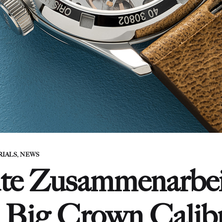
RIALS
,
NEWS
te Zusammenarbei
– Big Crown Calib