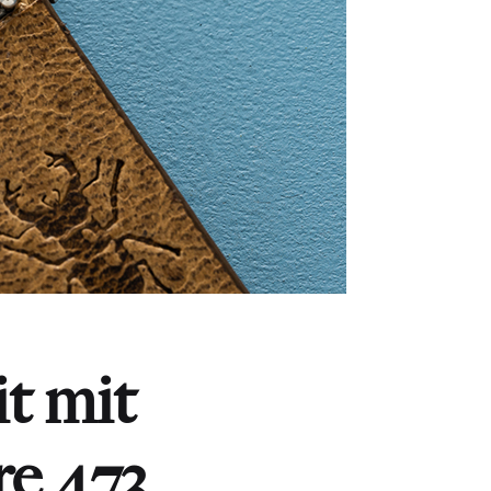
t mit
re 473