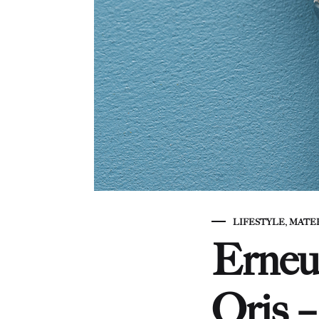
LIFESTYLE
,
MATE
Erneu
Oris 