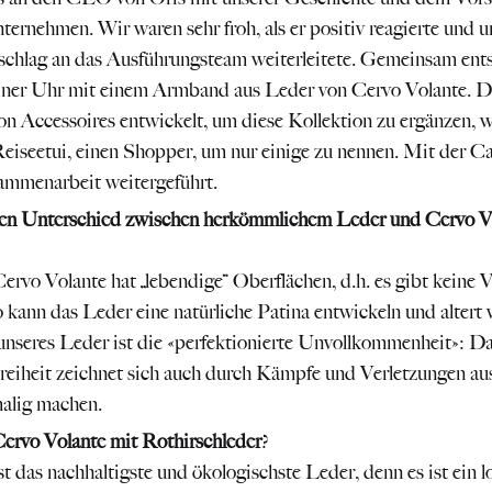
ernehmen. Wir waren sehr froh, als er positiv reagierte und 
schlag an das Ausführungsteam weiterleitete. Gemeinsam ents
iner Uhr mit einem Armband aus Leder von Cervo Volante. D
on Accessoires entwickelt, um diese Kollektion zu ergänzen, w
Reiseetui, einen Shopper, um nur einige zu nennen. Mit der Ca
sammenarbeit weitergeführt.
en Unterschied zwischen herkömmlichem Leder und Cervo V
rvo Volante hat „lebendige“ Oberflächen, d.h. es gibt keine 
 kann das Leder eine natürliche Patina entwickeln und altert v
nseres Leder ist die «perfektionierte Unvollkommenheit»: D
reiheit zeichnet sich auch durch Kämpfe und Verletzungen aus
alig machen.
Cervo Volante mit Rothirschleder
?
st das nachhaltigste und ökologischste Leder, denn es ist ein l