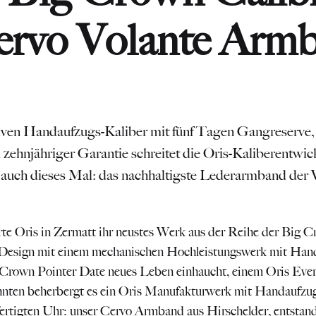
ervo Volante Arm
iven Handaufzugs-Kaliber mit fünf Tagen Gangreserve
ehnjähriger Garantie schreitet die Oris-Kaliberentwic
e auch dieses Mal: das nachhaltigste Lederarmband der
rte Oris in Zermatt ihr neustes Werk aus der Reihe der Big C
Design mit einem mechanischen Hochleistungswerk mit Hand
Crown Pointer Date neues Leben einhaucht, einem Oris Everg
ehnten beherbergt es ein Oris Manufakturwerk mit Handaufzug
ertigten Uhr: unser Cervo Armband aus Hirschelder, entstand