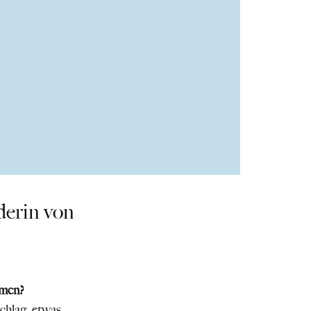
derin von
rmen?
chlag, etwas