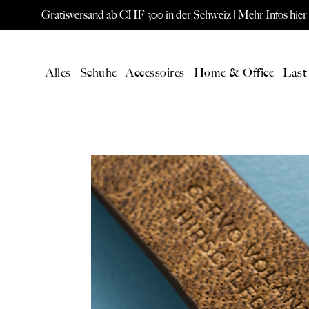
Gratisversand ab CHF 300 in der Schweiz |
Mehr Infos hier
Alles
Schuhe
Accessoires
Home & Office
Last
AKTUELL
SPEC
Alle Produkte
ORIS W
Neuheiten
Eames L
Gutschein
Paavo Jä