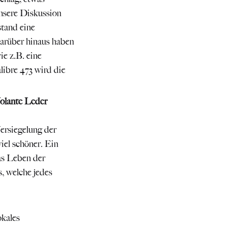
unsere Diskussion
tand eine
arüber hinaus haben
ie z.B. eine
libre 473 wird die
olante Leder
Versiegelung der
iel schöner. Ein
as Leben der
, welche jedes
okales