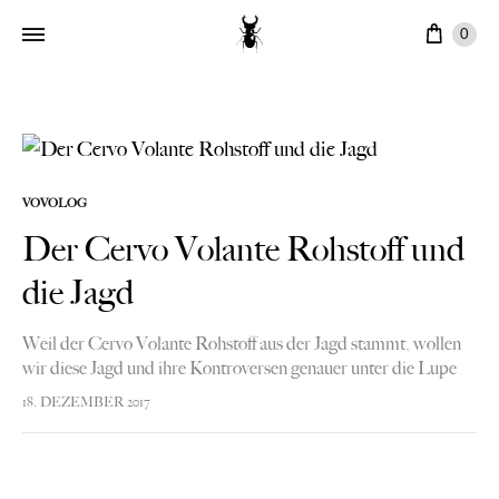
Ware
0
VOVOLOG
Der Cervo Volante Rohstoff und
die Jagd
Weil der Cervo Volante Rohstoff aus der Jagd stammt, wollen
wir diese Jagd und ihre Kontroversen genauer unter die Lupe
nehmen, und Ihnen zeigen, weshalb sie Cervo Volante Produkte
18. DEZEMBER 2017
guten…