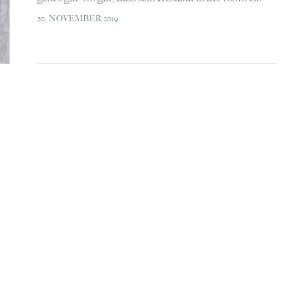
wächst und wächst. So wandert das majestätische
20. NOVEMBER 2019
Huftier wieder in Gebiete ein, aus denen…