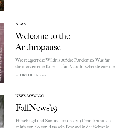
verarbeitet? Gibt…
NEWS
Welcome to the
Anthropause
Wie reagiert die Wildnis auf die Pandemie? Was für
die meisten eine Krise, ist für Naturforschende eine nie
dagewesene Chance. Eine «Anthropause», das
22. OKTOBER 2020
weltweite Herunterfahren der modernen
menschlichen Aktivitäten, hat es so…
NEWS
,
VOVOLOG
FallNews’19
Hirschjagd und Sammelsaison 2019 Dem Rothirsch
geht’s gut. So gut, dass sein Bestand in der Schweiz