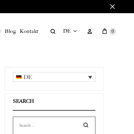
Warenkorb
Search
Sign in
y
Blog
Kontakt
DE
0
DE
EN
DE
SEARCH