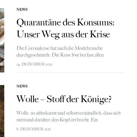
NEWS
Quarantäne des Konsums:
Unser Weg aus der Krise
Die Coronakrise hat auch die Modebranche
durchgeschüttelt. Die Krise löst bei fast allen
Menschen Unsicherheit oder Angst ein. Pessimismus
14. DEZEMBER 2020
über die wirtschaftliche Entwicklung ist bei
Verbraucherinnen und Verbrauchern weit verbreitet.
…
NEWS
Wolle – Stoff der Könige?
Wolle, so altbekannt und selbstverständlich, dass sich
niemand darüber den Kopf zerbricht. Ein
Naturmaterial, mal edel, mal kratzig. Woher aber
8. DEZEMBER 2020
stammt Wolle, Schafwolle? Wie und wo wird sie