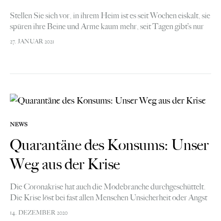
Stellen Sie sich vor, in ihrem Heim ist es seit Wochen eiskalt, sie
spüren ihre Beine und Arme kaum mehr, seit Tagen gibt’s nur
noch Dörrbohnen zum Essen und Einbrecher…
27. JANUAR 2021
NEWS
Quarantäne des Konsums: Unser
Weg aus der Krise
Die Coronakrise hat auch die Modebranche durchgeschüttelt.
Die Krise löst bei fast allen Menschen Unsicherheit oder Angst
ein. Pessimismus über die wirtschaftliche Entwicklung ist bei
14. DEZEMBER 2020
Verbraucherinnen und Verbrauchern weit verbreitet.…